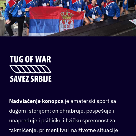
Nadvlačenje konopca
je amaterski sport sa
dugom istorijom; on ohrabruje, pospešuje i
unapređuje i psihičku i fizičku spremnost za
takmičenje, primenljivu i na životne situacije